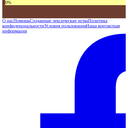
0
%
О нас
Помощь
Созданные лексические игры
Политика
конфиденциальности
Условия пользования
Наша контактная
информация