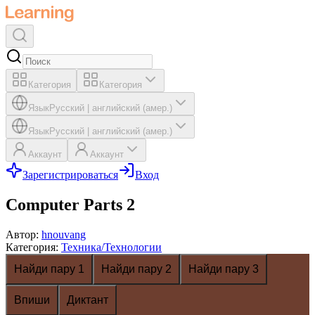
Категория
Категория
Язык
Русский
|
английский (амер.)
Язык
Русский
|
английский (амер.)
Аккаунт
Аккаунт
Зарегистрироваться
Вход
Computer Parts 2
Автор
:
hnouvang
Категория
:
Техника/Технологии
Найди пару 1
Найди пару 2
Найди пару 3
Впиши
Диктант