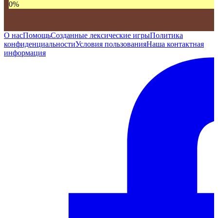
0
%
О нас
Помощь
Созданные лексические игры
Политика
конфиденциальности
Условия пользования
Наша контактная
информация