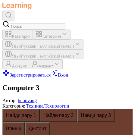
Категория
Категория
Язык
Русский
|
английский (амер.)
Язык
Русский
|
английский (амер.)
Аккаунт
Аккаунт
Зарегистрироваться
Вход
Computer 3
Автор
:
hnouvang
Категория
:
Техника/Технологии
Найди пару 1
Найди пару 2
Найди пару 3
Впиши
Диктант