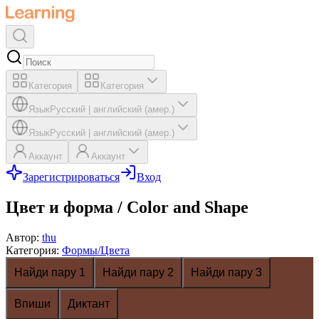
Категория
Категория
Язык
Русский
|
английский (амер.)
Язык
Русский
|
английский (амер.)
Аккаунт
Аккаунт
Зарегистрироваться
Вход
Цвет и форма / Color and Shape
Автор
:
thu
Категория
:
Формы/Цвета
Найди пару 1
Найди пару 2
Найди пару 3
Впиши
Диктант