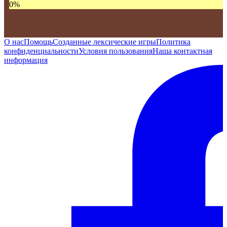
0
%
О нас
Помощь
Созданные лексические игры
Политика
конфиденциальности
Условия пользования
Наша контактная
информация