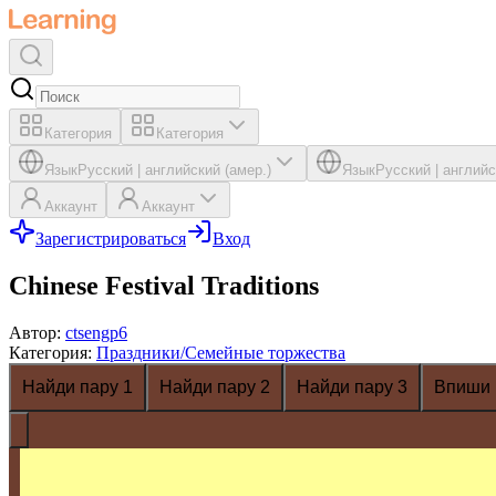
Категория
Категория
Язык
Русский
|
английский (амер.)
Язык
Русский
|
английс
Аккаунт
Аккаунт
Зарегистрироваться
Вход
Chinese Festival Traditions
Автор
:
ctsengp6
Категория
:
Праздники/Семейные торжества
Найди пару 1
Найди пару 2
Найди пару 3
Впиши