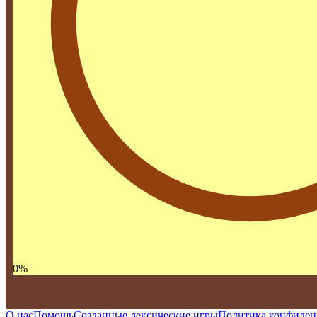
0
%
О нас
Помощь
Созданные лексические игры
Политика конфиден