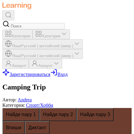
Категория
Категория
Язык
Русский
|
английский (амер.)
Язык
Русский
|
английский (амер.)
Аккаунт
Аккаунт
Зарегистрироваться
Вход
Camping Trip
Автор
:
Andrea
Категория
:
Спорт/Хобби
Найди пару 1
Найди пару 2
Найди пару 3
Впиши
Диктант