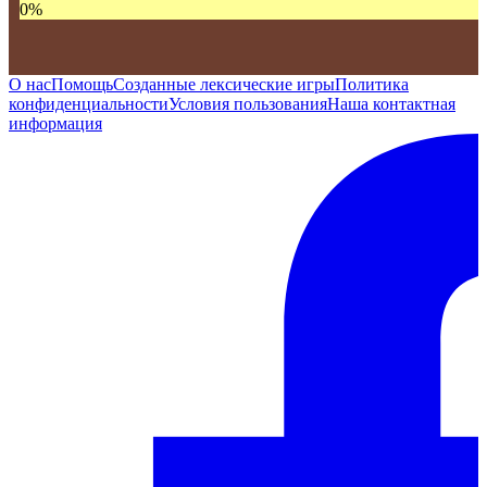
0
%
О нас
Помощь
Созданные лексические игры
Политика
конфиденциальности
Условия пользования
Наша контактная
информация