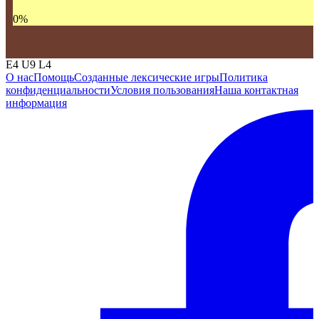
0
%
E4 U9 L4
О нас
Помощь
Созданные лексические игры
Политика
конфиденциальности
Условия пользования
Наша контактная
информация