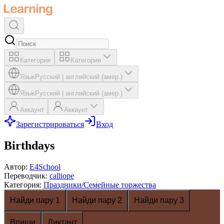
Категория
Категория
Язык
Русский
|
английский (амер.)
Язык
Русский
|
английский (амер.)
Аккаунт
Аккаунт
Зарегистрироваться
Вход
Birthdays
Автор
:
E4School
Переводчик
:
calliope
Категория
:
Праздники/Семейные торжества
Найди пару 1
Найди пару 2
Найди пару 3
Впиши
Диктант