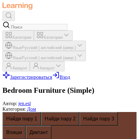
Категория
Категория
Язык
Русский
|
английский (амер.)
Язык
Русский
|
английский (амер.)
Аккаунт
Аккаунт
Зарегистрироваться
Вход
Bedroom Furniture (Simple)
Автор
:
jen.esl
Категория
:
Дом
Найди пару 1
Найди пару 2
Найди пару 3
Впиши
Диктант