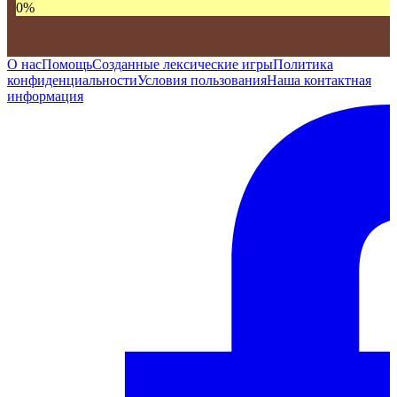
0
%
О нас
Помощь
Созданные лексические игры
Политика
конфиденциальности
Условия пользования
Наша контактная
информация