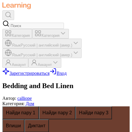
Категория
Категория
Язык
Русский
|
английский (амер.)
Язык
Русский
|
английский (амер.)
Аккаунт
Аккаунт
Зарегистрироваться
Вход
Bedding and Bed Linen
Автор
:
calliope
Категория
:
Дом
Найди пару 1
Найди пару 2
Найди пару 3
Впиши
Диктант