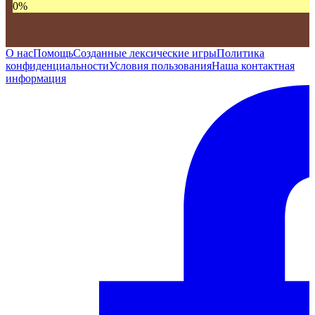
0
%
О нас
Помощь
Созданные лексические игры
Политика
конфиденциальности
Условия пользования
Наша контактная
информация