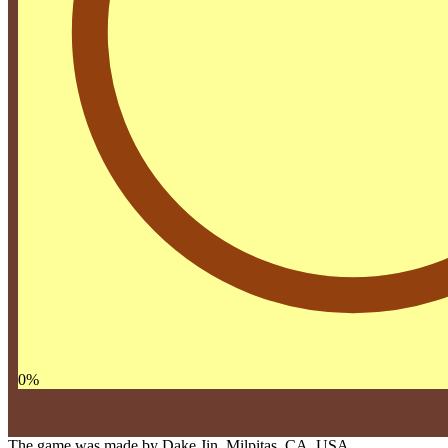
0
%
The game was made by Dake Jin, Milpitas, CA, USA