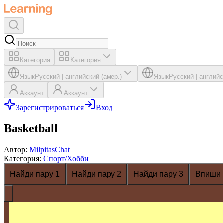
Категория
Категория
Язык
Русский
|
английский (амер.)
Язык
Русский
|
английс
Аккаунт
Аккаунт
Зарегистрироваться
Вход
Basketball
Автор
:
MilpitasChat
Категория
:
Спорт/Хобби
Найди пару 1
Найди пару 2
Найди пару 3
Впиши