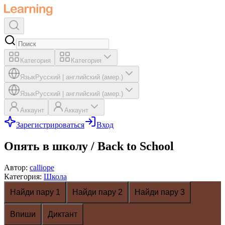
Категория
Категория
Язык
Русский
|
английский (амер.)
Язык
Русский
|
английский (амер.)
Аккаунт
Аккаунт
Зарегистрироваться
Вход
Опять в школу / Back to School
Автор
:
calliope
Категория
:
Школа
Найди пару 1
Найди пару 2
Найди пару 3
Впиши
Диктант