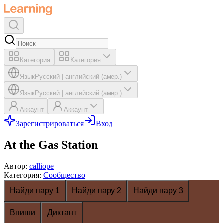
Категория
Категория
Язык
Русский
|
английский (амер.)
Язык
Русский
|
английский (амер.)
Аккаунт
Аккаунт
Зарегистрироваться
Вход
At the Gas Station
Автор
:
calliope
Категория
:
Сообщество
Найди пару 1
Найди пару 2
Найди пару 3
Впиши
Диктант