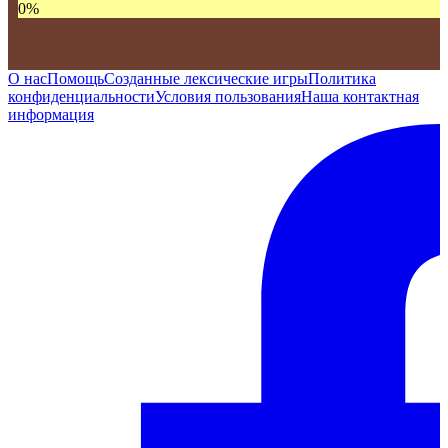
0
%
О нас
Помощь
Созданные лексические игры
Политика
конфиденциальности
Условия пользования
Наша контактная
информация