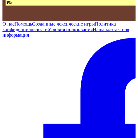
0
%
О нас
Помощь
Созданные лексические игры
Политика
конфиденциальности
Условия пользования
Наша контактная
информация