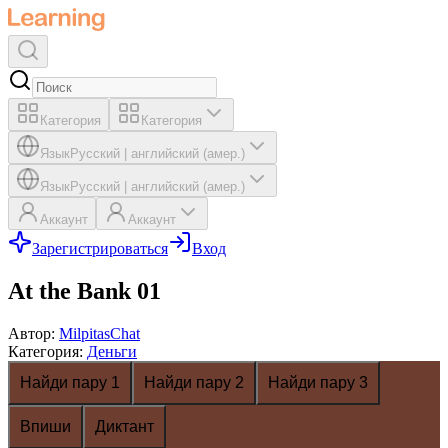
Категория
Категория
Язык
Русский
|
английский (амер.)
Язык
Русский
|
английский (амер.)
Аккаунт
Аккаунт
Зарегистрироваться
Вход
At the Bank 01
Автор
:
MilpitasChat
Категория
:
Деньги
Найди пару 1
Найди пару 2
Найди пару 3
Впиши
Диктант