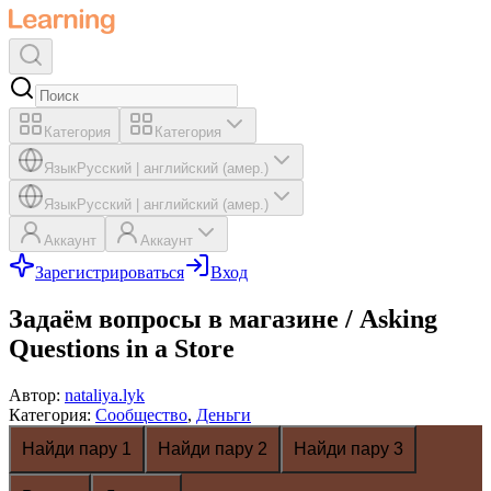
Категория
Категория
Язык
Русский
|
английский (амер.)
Язык
Русский
|
английский (амер.)
Аккаунт
Аккаунт
Зарегистрироваться
Вход
Задаём вопросы в магазине / Asking
Questions in a Store
Автор
:
nataliya.lyk
Категория
:
Сообщество
,
Деньги
Найди пару 1
Найди пару 2
Найди пару 3