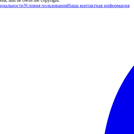
ma, and he owns the copyright.
циальности
Условия пользования
Наша контактная информация