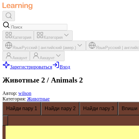
Категория
Категория
Язык
Русский
|
английский (амер.)
Язык
Русский
|
английс
Аккаунт
Аккаунт
Зарегистрироваться
Вход
Животные 2 / Animals 2
Автор
:
wilson
Категория
:
Животные
Найди пару 1
Найди пару 2
Найди пару 3
Впиши