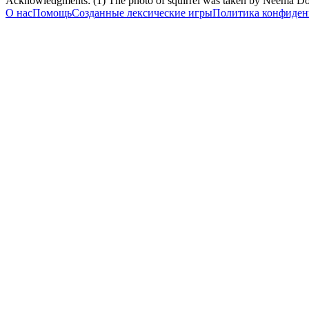
Acknowledgments: (1) The photo of squirrel was taken by Neema Do
О нас
Помощь
Созданные лексические игры
Политика конфиден