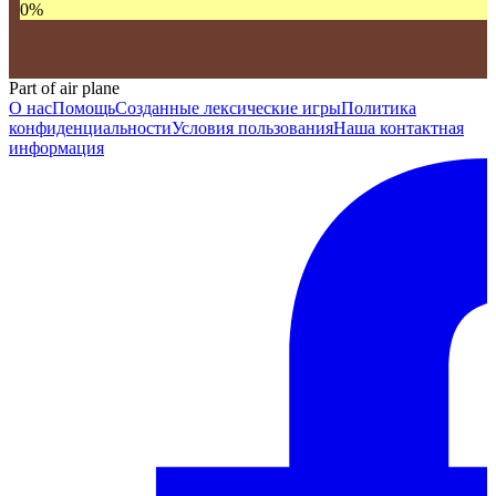
0
%
Part of air plane
О нас
Помощь
Созданные лексические игры
Политика
конфиденциальности
Условия пользования
Наша контактная
информация