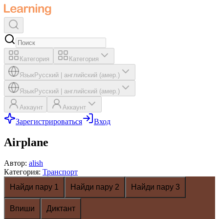
Категория
Категория
Язык
Русский
|
английский (амер.)
Язык
Русский
|
английский (амер.)
Аккаунт
Аккаунт
Зарегистрироваться
Вход
Airplane
Автор
:
alish
Категория
:
Транспорт
Найди пару 1
Найди пару 2
Найди пару 3
Впиши
Диктант