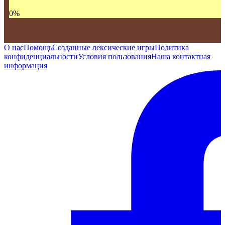
0
%
О нас
Помощь
Созданные лексические игры
Политика
конфиденциальности
Условия пользования
Наша контактная
информация