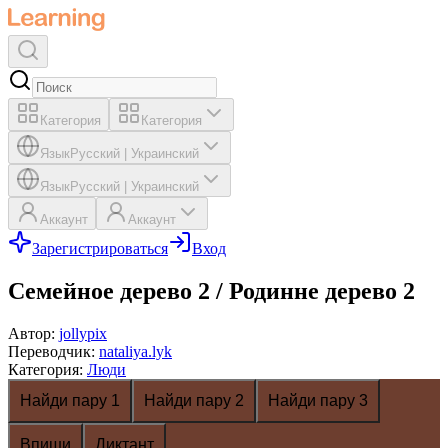
Категория
Категория
Язык
Русский
|
Украинский
Язык
Русский
|
Украинский
Аккаунт
Аккаунт
Зарегистрироваться
Вход
Семейное дерево 2 / Родинне дерево 2
Автор
:
jollypix
Переводчик
:
nataliya.lyk
Категория
:
Люди
Найди пару 1
Найди пару 2
Найди пару 3
Впиши
Диктант