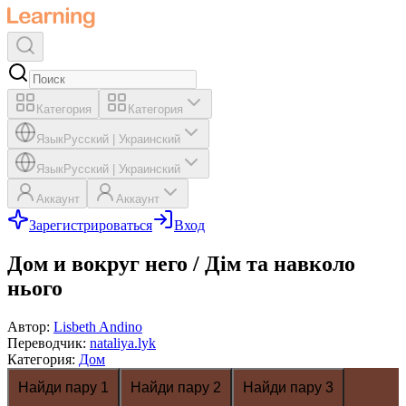
Категория
Категория
Язык
Русский
|
Украинский
Язык
Русский
|
Украинский
Аккаунт
Аккаунт
Зарегистрироваться
Вход
Дом и вокруг него / Дім та навколо
нього
Автор
:
Lisbeth Andino
Переводчик
:
nataliya.lyk
Категория
:
Дом
Найди пару 1
Найди пару 2
Найди пару 3