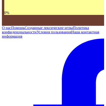
0
%
О нас
Помощь
Созданные лексические игры
Политика
конфиденциальности
Условия пользования
Наша контактная
информация