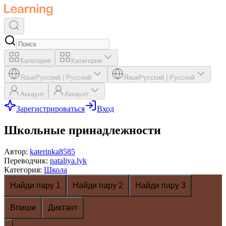
Категория
Категория
Язык
Русский
|
Русский
Язык
Русский
|
Русский
Аккаунт
Аккаунт
Зарегистрироваться
Вход
Школьные принадлежности
Автор
:
katerinka8585
Переводчик
:
nataliya.lyk
Категория
:
Школа
Найди пару 1
Найди пару 2
Найди пару 3
Впиши
Диктант