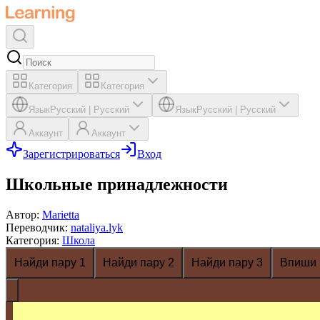
Категория
Категория
Язык
Русский
|
Русский
Язык
Русский
|
Русский
Аккаунт
Аккаунт
Зарегистрироваться
Вход
Школьные принадлежности
Автор
:
Marietta
Переводчик
:
nataliya.lyk
Категория
:
Школа
Найди пару 1
Найди пару 2
Найди пару 3
Впиши