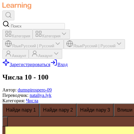
Категория
Категория
Язык
Русский
|
Русский
Язык
Русский
|
Русский
Аккаунт
Аккаунт
Зарегистрироваться
Вход
Числа 10 - 100
Автор
:
dumspirospero-09
Переводчик
:
nataliya.lyk
Категория
:
Числа
Найди пару 1
Найди пару 2
Найди пару 3
Впиши