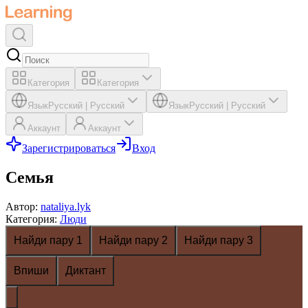
Категория
Категория
Язык
Русский
|
Русский
Язык
Русский
|
Русский
Аккаунт
Аккаунт
Зарегистрироваться
Вход
Семья
Автор
:
nataliya.lyk
Категория
:
Люди
Найди пару 1
Найди пару 2
Найди пару 3
Впиши
Диктант