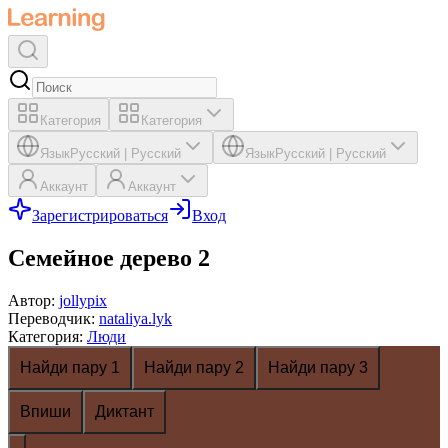
Категория
Категория
Язык
Русский
|
Русский
Язык
Русский
|
Русский
Аккаунт
Аккаунт
Зарегистрироваться
Вход
Семейное дерево 2
Автор
:
jollypix
Переводчик
:
nataliya.lyk
Категория
:
Люди
Найди пару 1
Найди пару 2
Найди пару 3
Впиши
Диктант