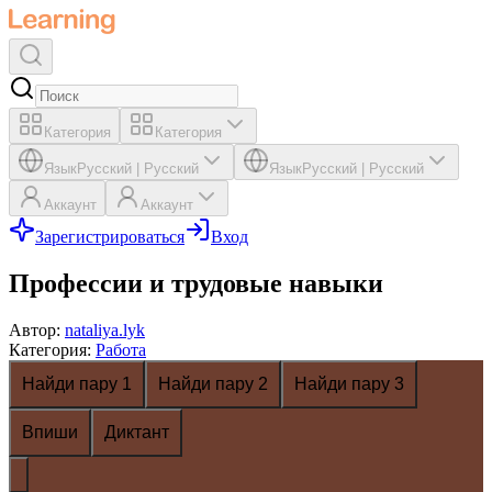
Категория
Категория
Язык
Русский
|
Русский
Язык
Русский
|
Русский
Аккаунт
Аккаунт
Зарегистрироваться
Вход
Профессии и трудовые навыки
Автор
:
nataliya.lyk
Категория
:
Работа
Найди пару 1
Найди пару 2
Найди пару 3
Впиши
Диктант