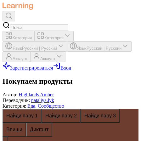
Категория
Категория
Язык
Русский
|
Русский
Язык
Русский
|
Русский
Аккаунт
Аккаунт
Зарегистрироваться
Вход
Покупаем продукты
Автор
:
Highlands Amber
Переводчик
:
nataliya.lyk
Категория
:
Еда
,
Сообщество
Найди пару 1
Найди пару 2
Найди пару 3
Впиши
Диктант