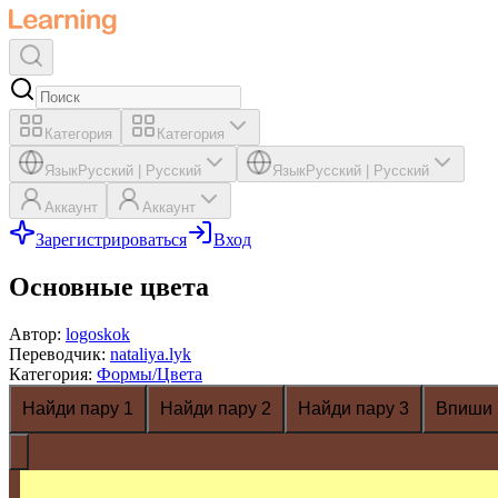
Категория
Категория
Язык
Русский
|
Русский
Язык
Русский
|
Русский
Аккаунт
Аккаунт
Зарегистрироваться
Вход
Основные цвета
Автор
:
logoskok
Переводчик
:
nataliya.lyk
Категория
:
Формы/Цвета
Найди пару 1
Найди пару 2
Найди пару 3
Впиши