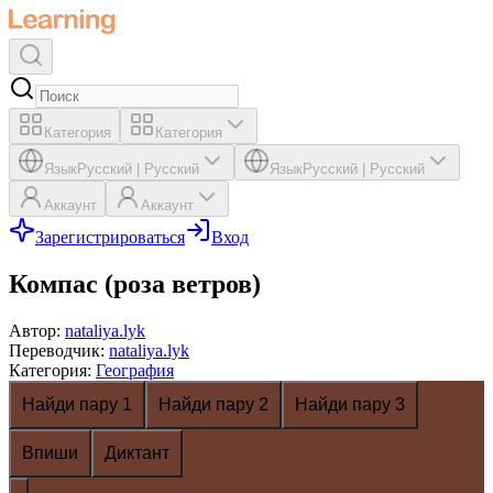
Категория
Категория
Язык
Русский
|
Русский
Язык
Русский
|
Русский
Аккаунт
Аккаунт
Зарегистрироваться
Вход
Компас (роза ветров)
Автор
:
nataliya.lyk
Переводчик
:
nataliya.lyk
Категория
:
География
Найди пару 1
Найди пару 2
Найди пару 3
Впиши
Диктант