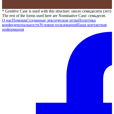
* Genitive Case is used with this structure: около семидесяти (лет)
The rest of the forms used here are Nominative Case: семьдесят.
О нас
Помощь
Созданные лексические игры
Политика
конфиденциальности
Условия пользования
Наша контактная
информация