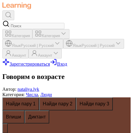
Категория
Категория
Язык
Русский
|
Русский
Язык
Русский
|
Русский
Аккаунт
Аккаунт
Зарегистрироваться
Вход
Говорим о возрасте
Автор
:
nataliya.lyk
Категория
:
Числа
,
Люди
Найди пару 1
Найди пару 2
Найди пару 3
Впиши
Диктант