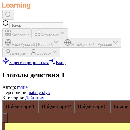
Категория
Категория
Язык
Русский
|
Русский
Язык
Русский
|
Русский
Аккаунт
Аккаунт
Зарегистрироваться
Вход
Глаголы действия 1
Автор
:
m4rie
Переводчик
:
nataliya.lyk
Категория
:
Действия
Найди пару 1
Найди пару 2
Найди пару 3
Впиши