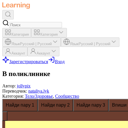
Категория
Категория
Язык
Русский
|
Русский
Язык
Русский
|
Русский
Аккаунт
Аккаунт
Зарегистрироваться
Вход
В поликлинике
Автор
:
jollypix
Переводчик
:
nataliya.lyk
Категория
:
Тело/Здоровье
,
Сообщество
Найди пару 1
Найди пару 2
Найди пару 3
Впиши