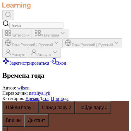
Категория
Категория
Язык
Русский
|
Русский
Язык
Русский
|
Русский
Аккаунт
Аккаунт
Зарегистрироваться
Вход
Времена года
Автор
:
wilson
Переводчик
:
nataliya.lyk
Категория
:
Время/Дата
,
Природа
Найди пару 1
Найди пару 2
Найди пару 3
Впиши
Диктант