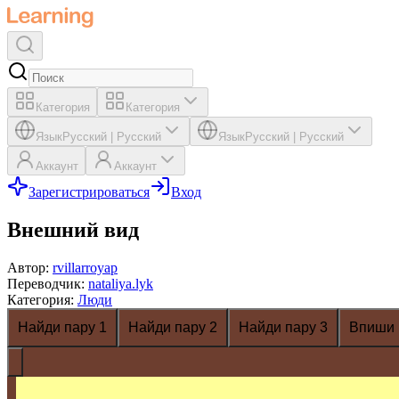
Категория
Категория
Язык
Русский
|
Русский
Язык
Русский
|
Русский
Аккаунт
Аккаунт
Зарегистрироваться
Вход
Внешний вид
Автор
:
rvillarroyap
Переводчик
:
nataliya.lyk
Категория
:
Люди
Найди пару 1
Найди пару 2
Найди пару 3
Впиши