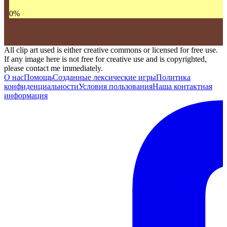
0
%
All clip art used is either creative commons or licensed for free use.
If any image here is not free for creative use and is copyrighted,
please contact me immediately.
О нас
Помощь
Созданные лексические игры
Политика
конфиденциальности
Условия пользования
Наша контактная
информация