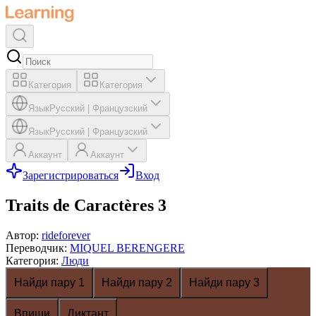
Категория
Категория
Язык
Русский
|
Французский
Язык
Русский
|
Французский
Аккаунт
Аккаунт
Зарегистрироваться
Вход
Traits de Caractères 3
Автор
:
rideforever
Переводчик
:
MIQUEL BERENGERE
Категория
:
Люди
Найди пару 1
Найди пару 2
Найди пару 3
Впиши
Диктант