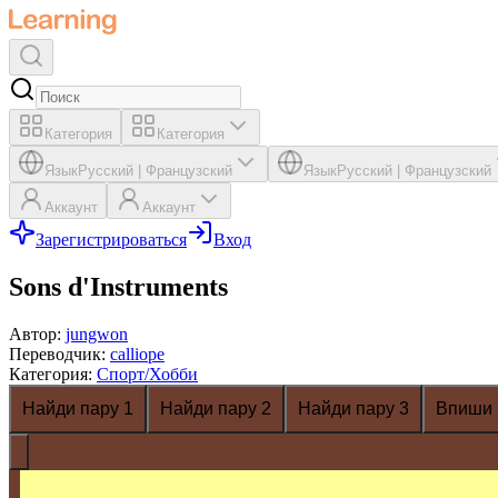
Категория
Категория
Язык
Русский
|
Французский
Язык
Русский
|
Французский
Аккаунт
Аккаунт
Зарегистрироваться
Вход
Sons d'Instruments
Автор
:
jungwon
Переводчик
:
calliope
Категория
:
Спорт/Хобби
Найди пару 1
Найди пару 2
Найди пару 3
Впиши