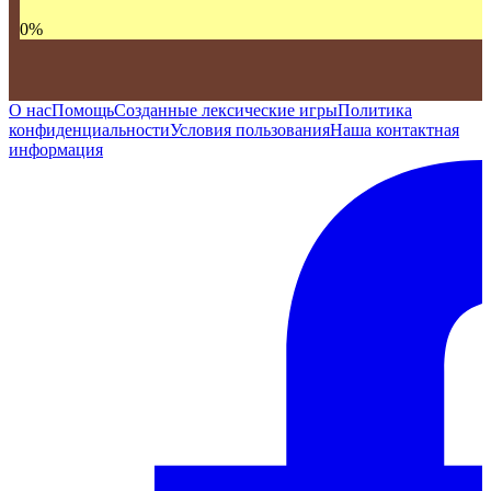
0
%
О нас
Помощь
Созданные лексические игры
Политика
конфиденциальности
Условия пользования
Наша контактная
информация