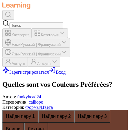
Категория
Категория
Язык
Русский
|
Французский
Язык
Русский
|
Французский
Аккаунт
Аккаунт
Зарегистрироваться
Вход
Quelles sont vos Couleurs Préférées?
Автор
:
funkyhead24
Переводчик
:
calliope
Категория
:
Формы/Цвета
Найди пару 1
Найди пару 2
Найди пару 3
Впиши
Диктант