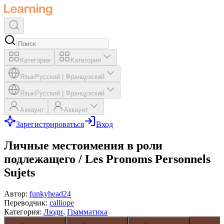
Категория
Категория
Язык
Русский
|
Французский
Язык
Русский
|
Французский
Аккаунт
Аккаунт
Зарегистрироваться
Вход
Личные местоимения в роли
подлежащего / Les Pronoms Personnels
Sujets
Автор
:
funkyhead24
Переводчик
:
calliope
Категория
:
Люди
,
Грамматика