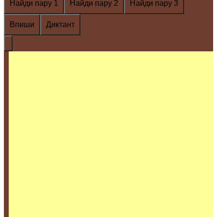
Найди пару 1
Найди пару 2
Найди пару 3
Впиши
Диктант