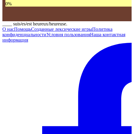
0
%
____ suis/es/est heureux/heureuse.
О нас
Помощь
Созданные лексические игры
Политика
конфиденциальности
Условия пользования
Наша контактная
информация