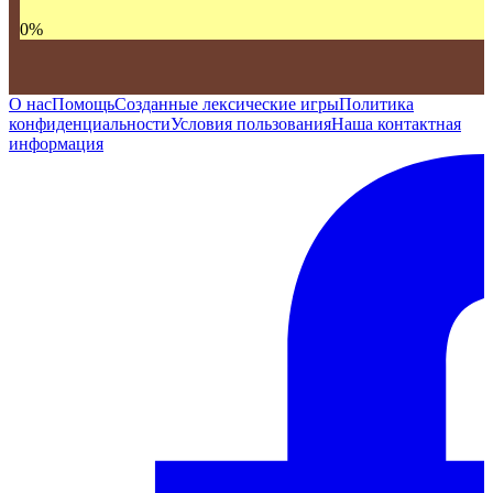
0
%
О нас
Помощь
Созданные лексические игры
Политика
конфиденциальности
Условия пользования
Наша контактная
информация