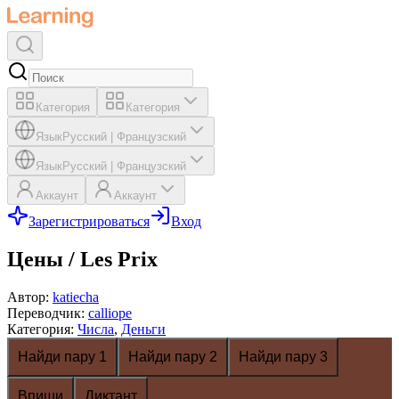
Категория
Категория
Язык
Русский
|
Французский
Язык
Русский
|
Французский
Аккаунт
Аккаунт
Зарегистрироваться
Вход
Цены / Les Prix
Автор
:
katiecha
Переводчик
:
calliope
Категория
:
Числа
,
Деньги
Найди пару 1
Найди пару 2
Найди пару 3
Впиши
Диктант