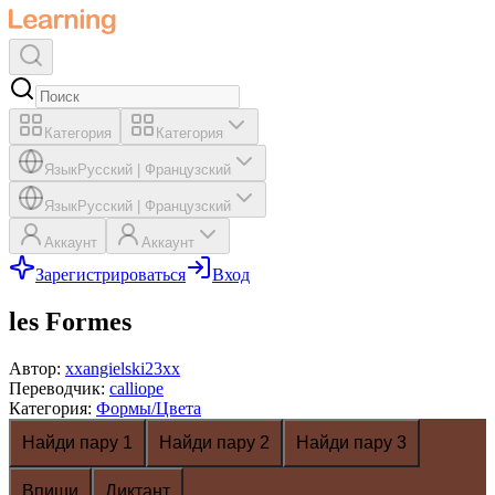
Категория
Категория
Язык
Русский
|
Французский
Язык
Русский
|
Французский
Аккаунт
Аккаунт
Зарегистрироваться
Вход
les Formes
Автор
:
xxangielski23xx
Переводчик
:
calliope
Категория
:
Формы/Цвета
Найди пару 1
Найди пару 2
Найди пару 3
Впиши
Диктант