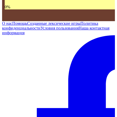
0
%
О нас
Помощь
Созданные лексические игры
Политика
конфиденциальности
Условия пользования
Наша контактная
информация