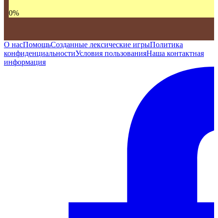
0
%
О нас
Помощь
Созданные лексические игры
Политика
конфиденциальности
Условия пользования
Наша контактная
информация