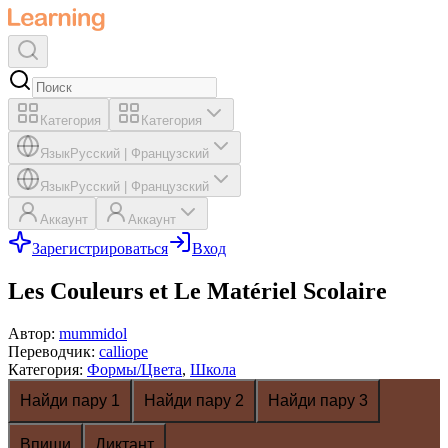
Категория
Категория
Язык
Русский
|
Французский
Язык
Русский
|
Французский
Аккаунт
Аккаунт
Зарегистрироваться
Вход
Les Couleurs et Le Matériel Scolaire
Автор
:
mummidol
Переводчик
:
calliope
Категория
:
Формы/Цвета
,
Школа
Найди пару 1
Найди пару 2
Найди пару 3
Впиши
Диктант