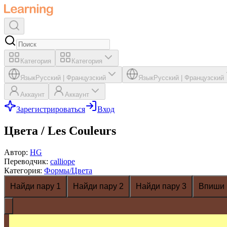
Категория
Категория
Язык
Русский
|
Французский
Язык
Русский
|
Французский
Аккаунт
Аккаунт
Зарегистрироваться
Вход
Цвета / Les Couleurs
Автор
:
HG
Переводчик
:
calliope
Категория
:
Формы/Цвета
Найди пару 1
Найди пару 2
Найди пару 3
Впиши