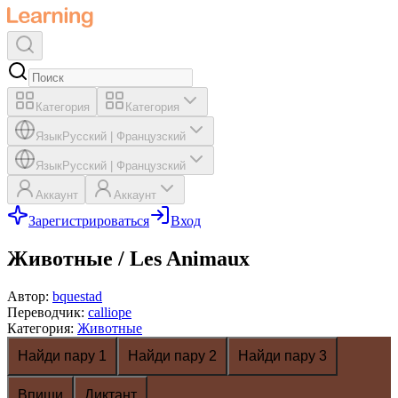
Категория
Категория
Язык
Русский
|
Французский
Язык
Русский
|
Французский
Аккаунт
Аккаунт
Зарегистрироваться
Вход
Животные / Les Animaux
Автор
:
bquestad
Переводчик
:
calliope
Категория
:
Животные
Найди пару 1
Найди пару 2
Найди пару 3
Впиши
Диктант