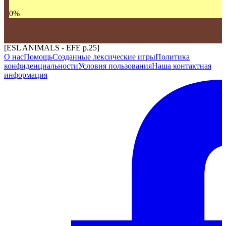
0
%
[ESL ANIMALS - EFE p.25]
О нас
Помощь
Созданные лексические игры
Политика
конфиденциальности
Условия пользования
Наша контактная
информация