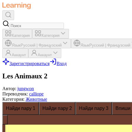
Категория
Категория
Язык
Русский
|
Французский
Язык
Русский
|
Французский
Аккаунт
Аккаунт
Зарегистрироваться
Вход
Les Animaux 2
Автор
:
jungwon
Переводчик
:
calliope
Категория
:
Животные
Найди пару 1
Найди пару 2
Найди пару 3
Впиши