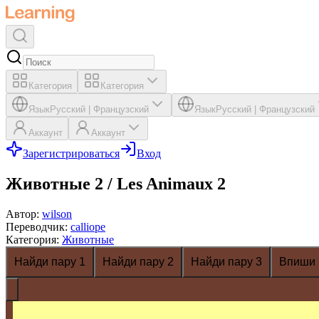
Категория
Категория
Язык
Русский
|
Французский
Язык
Русский
|
Французский
Аккаунт
Аккаунт
Зарегистрироваться
Вход
Животные 2 / Les Animaux 2
Автор
:
wilson
Переводчик
:
calliope
Категория
:
Животные
Найди пару 1
Найди пару 2
Найди пару 3
Впиши