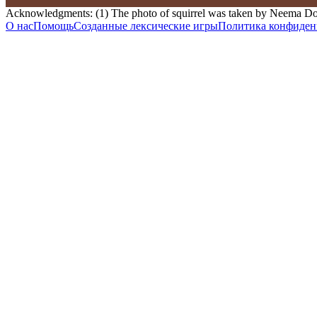
Acknowledgments: (1) The photo of squirrel was taken by Neema Do
О нас
Помощь
Созданные лексические игры
Политика конфиден