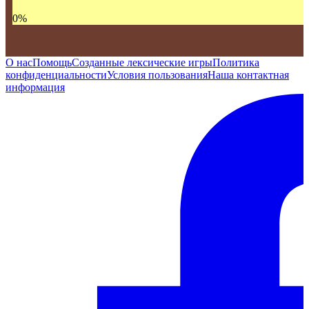
0
%
О нас
Помощь
Созданные лексические игры
Политика
конфиденциальности
Условия пользования
Наша контактная
информация