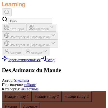
Категория
Категория
Язык
Русский
|
Французский
Язык
Русский
|
Французский
Аккаунт
Аккаунт
Зарегистрироваться
Вход
Des Animaux du Monde
Автор
:
Snezhana
Переводчик
:
calliope
Категория
:
Животные
Найди пару 1
Найди пару 2
Найди пару 3
Впиши
Диктант