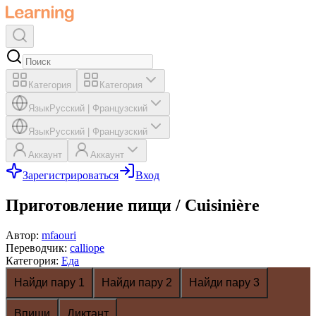
Категория
Категория
Язык
Русский
|
Французский
Язык
Русский
|
Французский
Аккаунт
Аккаунт
Зарегистрироваться
Вход
Приготовление пищи / Cuisinière
Автор
:
mfaouri
Переводчик
:
calliope
Категория
:
Еда
Найди пару 1
Найди пару 2
Найди пару 3
Впиши
Диктант