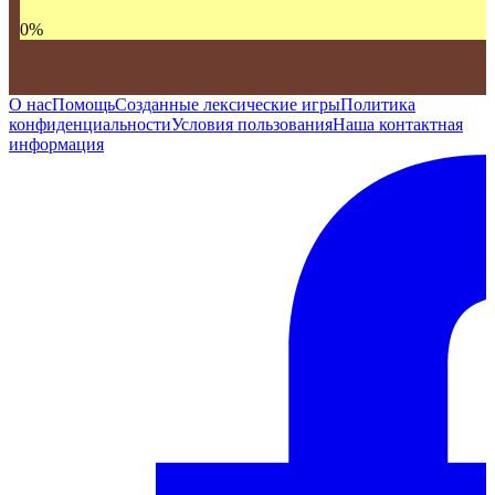
0
%
О нас
Помощь
Созданные лексические игры
Политика
конфиденциальности
Условия пользования
Наша контактная
информация