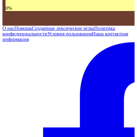
0
%
О нас
Помощь
Созданные лексические игры
Политика
конфиденциальности
Условия пользования
Наша контактная
информация