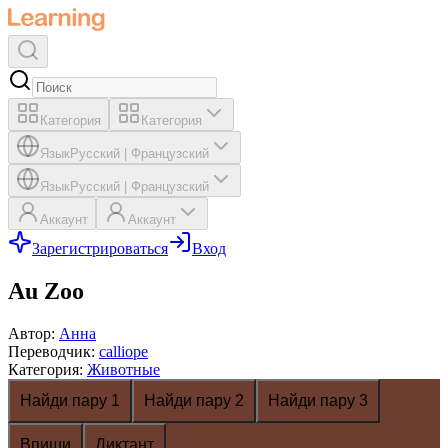
Категория
Категория
Язык
Русский
|
Французский
Язык
Русский
|
Французский
Аккаунт
Аккаунт
Зарегистрироваться
Вход
Au Zoo
Автор
:
Анна
Переводчик
:
calliope
Категория
:
Животные
Найди пару 1
Найди пару 2
Найди пару 3
Впиши
Диктант