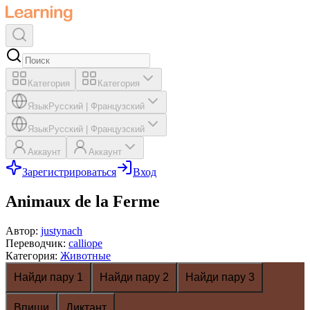
Категория
Категория
Язык
Русский
|
Французский
Язык
Русский
|
Французский
Аккаунт
Аккаунт
Зарегистрироваться
Вход
Animaux de la Ferme
Автор
:
justynach
Переводчик
:
calliope
Категория
:
Животные
Найди пару 1
Найди пару 2
Найди пару 3
Впиши
Диктант