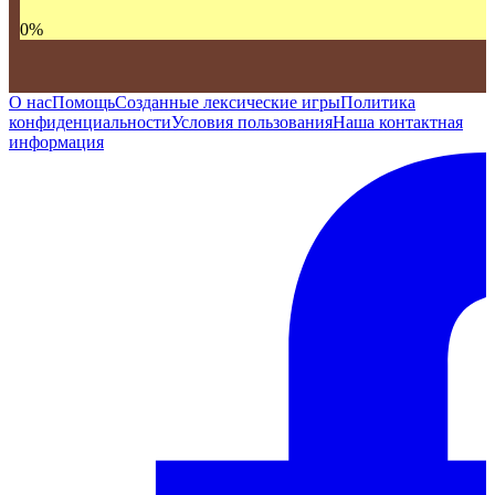
0
%
О нас
Помощь
Созданные лексические игры
Политика
конфиденциальности
Условия пользования
Наша контактная
информация