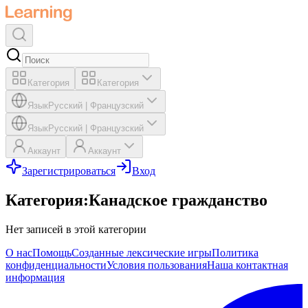
Категория
Категория
Язык
Русский
|
Французский
Язык
Русский
|
Французский
Аккаунт
Аккаунт
Зарегистрироваться
Вход
Категория
:
Канадское гражданство
Нет записей в этой категории
О нас
Помощь
Созданные лексические игры
Политика
конфиденциальности
Условия пользования
Наша контактная
информация