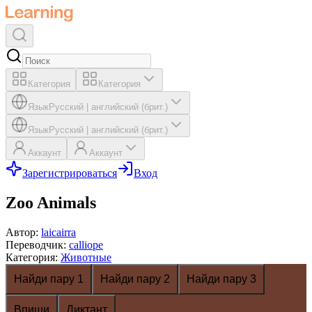
Категория
Категория
Язык
Русский
|
английский (брит.)
Язык
Русский
|
английский (брит.)
Аккаунт
Аккаунт
Зарегистрироваться
Вход
Zoo Animals
Автор
:
laicairra
Переводчик
:
calliope
Категория
:
Животные
Найди пару 1
Найди пару 2
Найди пару 3
Впиши
Диктант