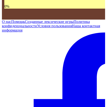
0
%
О нас
Помощь
Созданные лексические игры
Политика
конфиденциальности
Условия пользования
Наша контактная
информация