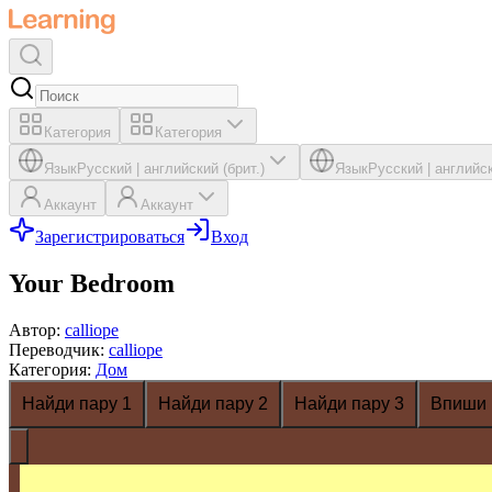
Категория
Категория
Язык
Русский
|
английский (брит.)
Язык
Русский
|
английск
Аккаунт
Аккаунт
Зарегистрироваться
Вход
Your Bedroom
Автор
:
calliope
Переводчик
:
calliope
Категория
:
Дом
Найди пару 1
Найди пару 2
Найди пару 3
Впиши