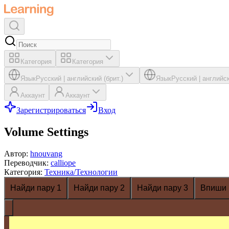
Категория
Категория
Язык
Русский
|
английский (брит.)
Язык
Русский
|
английск
Аккаунт
Аккаунт
Зарегистрироваться
Вход
Volume Settings
Автор
:
hnouvang
Переводчик
:
calliope
Категория
:
Техника/Технологии
Найди пару 1
Найди пару 2
Найди пару 3
Впиши